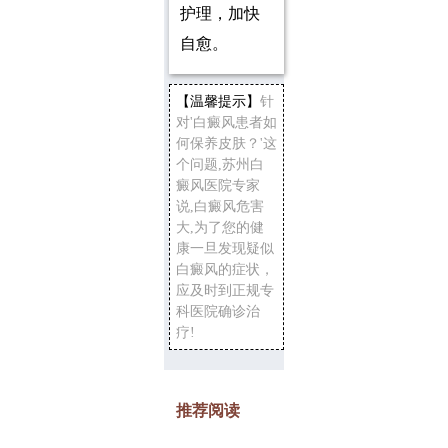
护理，加快
自愈。
【温馨提示】
针
对'白癜风患者如
何保养皮肤？'这
个问题,苏州白
癜风医院专家
说,白癜风危害
大,为了您的健
康一旦发现疑似
白癜风的症状，
应及时到正规专
科医院确诊治
疗!
推荐阅读