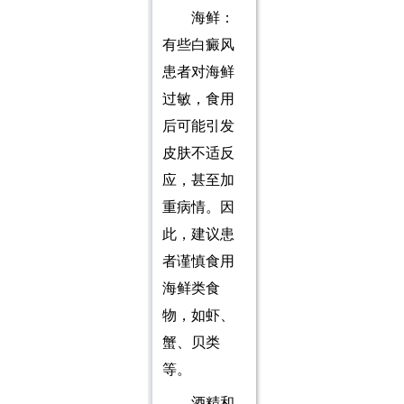
海鲜：
有些白癜风
患者对海鲜
过敏，食用
后可能引发
皮肤不适反
应，甚至加
重病情。因
此，建议患
者谨慎食用
海鲜类食
物，如虾、
蟹、贝类
等。
酒精和